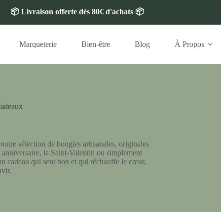
📦 Livraison offerte dès 80€ d'achats 📦
Marqueterie
Bien-être
Blog
À Propos
cadeaux
tre sélection de bougies artisanales, originales
n anniversaire, la Saint-Valentin ou simplement
z un cadeau qui sent bon et qui réchauffe le cœur,
vir.