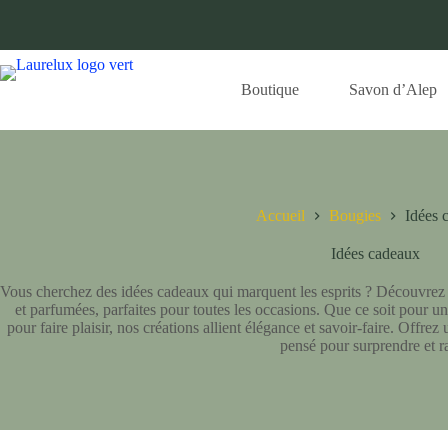
Boutique
Savon d’Alep
Accueil
Bougies
Idées 
Idées cadeaux
Vous cherchez des idées cadeaux qui marquent les esprits ? Découvrez no
et parfumées, parfaites pour toutes les occasions. Que ce soit pour u
pour faire plaisir, nos créations allient élégance et savoir-faire. Offre
pensé pour surprendre et ra