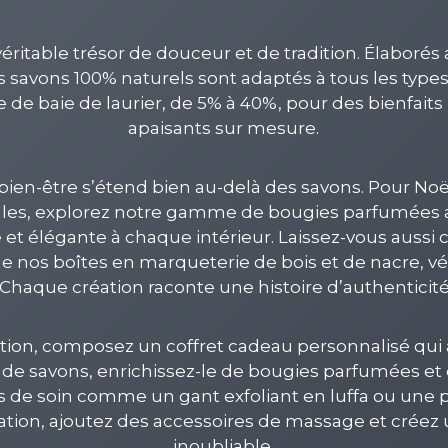
éritable trésor de douceur et de tradition. Élaborés 
 savons 100% naturels sont adaptés à tous les type
 de baie de laurier, de 5% à 40%, pour des bienfaits 
apaisants sur mesure.
bien-être s’étend bien au-delà des savons. Pour Noël
iales, explorez notre gamme de bougies parfumées a
t élégante à chaque intérieur. Laissez-vous aussi 
que nos boîtes en marqueterie de bois et de nacre, v
Chaque création raconte une histoire d’authenticité e
ion, composez un coffret cadeau personnalisé qui al
de savons, enrichissez-le de bougies parfumées et d
es de soin comme un gant exfoliant en luffa ou une p
xation, ajoutez des accessoires de massage et crée
inoubliable.