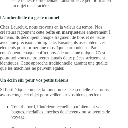
cette richesse ornementale transforme ce petit format en
un objet de caractère.
L’authenticité du geste manuel
Chez Laurelux,
nous croyons en la valeur du temps.
Nos
créateurs façonnent cette
boîte en marqueterie
entièrement à
la main.
Ils découpent chaque fragment de bois et de nacre
avec une précision chirurgicale.
Ensuite,
ils assemblent ces
éléments pour former une mosaïque harmonieuse.
Par
conséquent,
chaque coffret possède une âme unique.
C’est
pourquoi vous ne trouverez jamais deux pièces strictement
identiques.
Cette approche traditionnelle garantit une qualité
que les machines ne peuvent égaler.
Un écrin sûr pour vos petits trésors
Si l’esthétique compte,
la fonction reste essentielle.
Car nous
avons conçu cet objet pour veiller sur vos biens précieux.
Tout d’abord,
l’intérieur accueille parfaitement vos
bagues,
médailles,
mèches de cheveux ou souvenirs de
voyage.